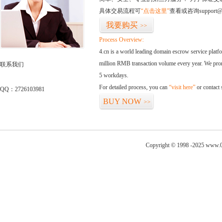
具体交易流程可
“点击这里”
查看或咨询support@
我要购买
>>
Process Overview:
4.cn is a world leading domain escrow service plat
million RMB transaction volume every year. We promi
联系我们
5 workdays.
For detailed process, you can
“visit here”
or contact
QQ：2726103981
BUY NOW
>>
Copyright © 1998 -2025 www.0