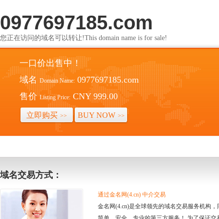
0977697185.com
您正在访问的域名可以转让!This domain name is for sale!
一口价出售中！
域名
0977697185.com
Domain Name:
售价
CNY 999.00
Listing Price:
立即购买
BUY NOW
>>
>>
域名交易方式：
通过金名网(4.cn) 中介交易
金名网(4.cn)是全球领先的域名交易服务机
简单、安全、专业的第三方服务！ 为了保证交